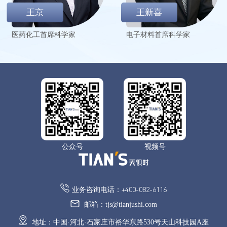
聚焦设计前沿 | 2026·第八届青年设计师50人论坛即将
王京
王新喜
启幕
医药化工首席科学家
电子材料首席科学家
2026-07-31
天俱时当选中国生物发酵产业协会常务理事单位
2026-07-30
于高山之巅 见大海星辰｜天俱时六名核心管理者完成
全球顶尖高校深造
公众号
视频号
2026-07-24
Invitation | 2026天俱时国际技术论坛重磅预告
业务咨询电话：+400-082-6116
2026-07-20
邮箱：tjs@tianjushi.com
智汇革新丨天俱时携手粒影生物打造大湾区标志
地址：中国·河北·石家庄市裕华东路530号天山科技园A座