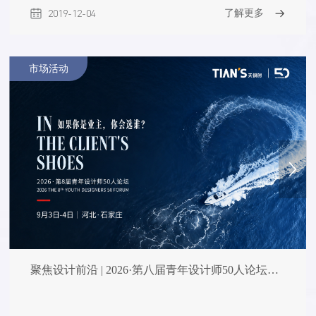
应用以及成功的工程案例。他表示，高效生物催化过程是
2019-12-04
了解更多
解决发酵效率低、产生大量菌体残渣以及药厂环境污染问
题的共性关键技术，构建集群效应催化体系，开发高度集
成的一体化反应器，具有环境治理优势，这种技术有望发
市场活动
展成为颠覆性的平台技术。 演讲时间： 2019年10月26日
演讲地点： 2019·天俱时科技论坛主会...
聚焦设计前沿 | 2026·第八届青年设计师50人论坛即将启幕