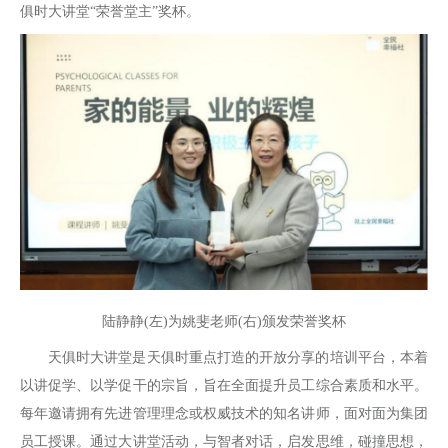
俱时大讲堂“荣誉堂主”奖杯。
陆静静(左)为姚斐老师(右)颁发荣誉奖杯
天俱时大讲堂是天俱时重点打造的开放分享的培训平台，本着
以讲促学、以学促干的宗旨，旨在全面提升员工综合素质和水平。
每年邀请拥有先进管理理念或权威技术的知名讲师，面对面为集团
员工授课。通过大讲堂活动，与智者对话，启发思维，碰撞思想，