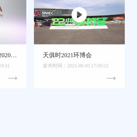
天俱时大学EMBA（2020班）开学
天俱时2021环博会
9:31
发布时间：2021-06-05 17:59:23