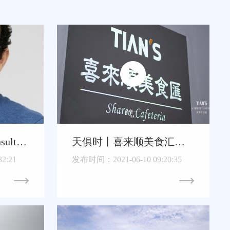
天俱时集团与CB Consultancy AG达成战略合作
天俱时丨喜来顺美食汇餐厅宣传片
2:21
发布时间：2021-06-10 09:20:35