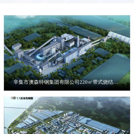
辛集市澳森特钢集团有限公司220㎡带式烧结机项目