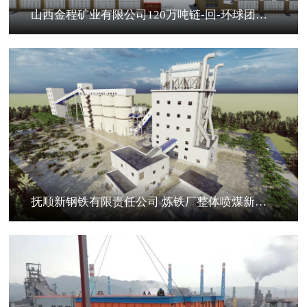
山西金程矿业有限公司120万吨链-回-环球团生产线项目EPC总承包
抚顺新钢铁有限责任公司 炼铁厂整体喷煤新建工程项目EPC总承包工程