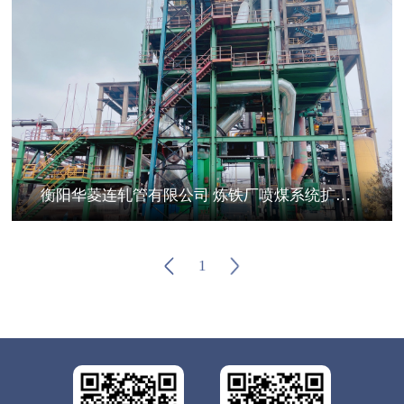
衡阳华菱连轧管有限公司 炼铁厂喷煤系统扩建项目
1