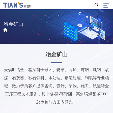
冶金矿山
冶金矿山
天俱时冶金工程深耕于球团、烧结、高炉、炼钢、轧钢、喷
煤、石灰窑、砂石骨料、水处理、钢渣处理、制氧等专业领
域，致力于为客户提供咨询、设计、采购、施工、试运转全
工序工程技术服务，其中链-回-环球团、高炉喷煤领域EPC
总承包能力国内领先。