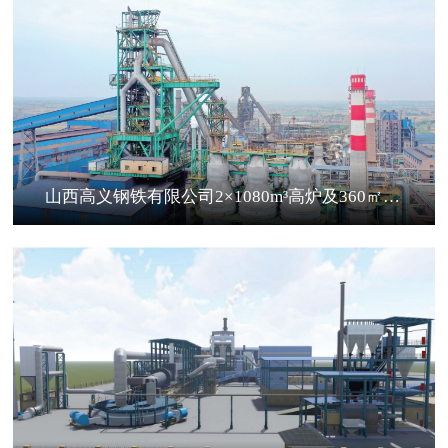
山西高义钢铁有限公司2×1080m³高炉及360㎡烧结项目工程总承包